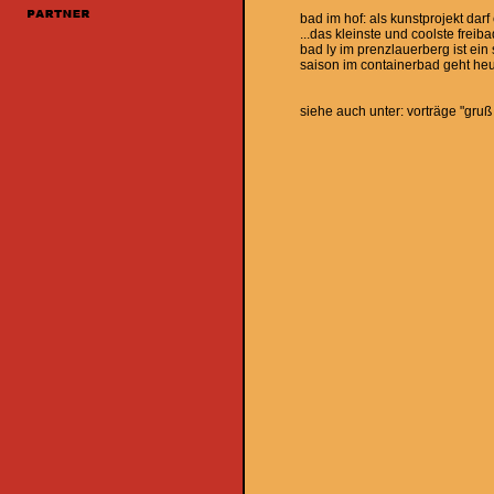
bad im hof: als kunstprojekt darf
...das kleinste und coolste freiba
bad ly im prenzlauerberg ist ei
saison im containerbad geht he
siehe auch unter: vorträge "gru