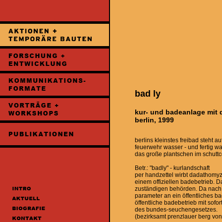
bad ly
kur- und badeanlage mit 
berlin, 1999
berlins kleinstes freibad steht a
feuerwehr wasser - und fertig war
das große plantschen im schuttco
Betr.: "badly" - kurlandschaft
per handzettel wirbt dadathomyzie
einem offiziellen badebetrieb. 
zuständigen behörden. Da nach o
parameter an ein öffentliches b
öffentliche badebetrieb mit sofo
des bundes-seuchengesetzes.
(bezirksamt prenzlauer berg von b