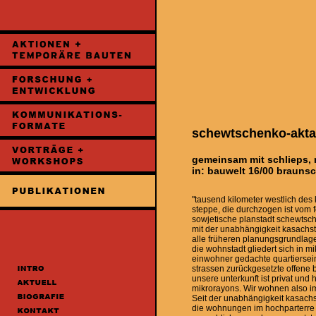
schewtschenko-akt
gemeinsam mit schlieps, r
in: bauwelt 16/00 brauns
"tausend kilometer westlich de
steppe, die durchzogen ist vom 
sowjetische planstadt schewtsc
mit der unabhängigkeit kasachst
alle früheren planungsgrundlag
die wohnstadt gliedert sich in mi
einwohner gedachte quartierseinh
strassen zurückgesetzte offene 
unsere unterkunft ist privat und
mikrorayons. Wir wohnen also i
Seit der unabhängigkeit kasachs
die wohnungen im hochparterre u