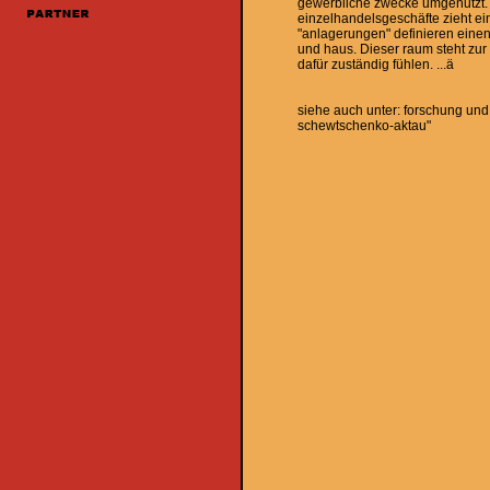
gewerbliche zwecke umgenutzt. 
einzelhandelsgeschäfte zieht ei
"anlagerungen" definieren einen
und haus. Dieser raum steht zur
dafür zuständig fühlen. ...ä
siehe auch unter: forschung und 
schewtschenko-aktau"