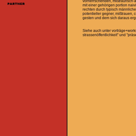
vorherrschenden, mißtraurisch-ä
mit einer gehörigen portion naiv
rechten durch typisch männliches
potentieller gegner, mißtrauen, 
gesten und dem sich daraus er
Siehe auch unter vorträge+worksh
strassenöffentlichkeit" und "präs