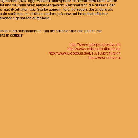
ngstlichen (bzw. aggressiven) atmosphäre im öffentlichen raum wurde
ität und freundlichkeit entgegengewirkt. Zeichnet sich die präsenz der
 machtverhalten aus (stärke zeigen - furcht erregen, der andere als
coole sprüche), so ist diese andere präsenz auf freundschaftlichen
gebenden gespräch aufgebaut.
ops und publikationen: "auf der strasse sind alle gleich: zur
enz in cottbus"
http://www.opferperspektive.de
http://www.cottbuseraufbruch.de
http://www.tu-cottbus.de/BTU/TU/profil/Nr44
http://www.derive.at