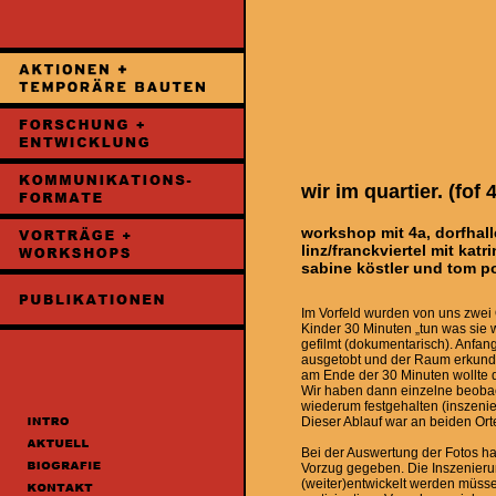
wir im quartier. (fof 4
workshop mit 4a, dorfhall
linz/franckviertel mit katri
sabine köstler und tom po
Im Vorfeld wurden von uns zwei O
Kinder 30 Minuten „tun was sie w
gefilmt (dokumentarisch). Anfang
ausgetobt und der Raum erkunde
am Ende der 30 Minuten wollte d
Wir haben dann einzelne beobac
wiederum festgehalten (inszenier
Dieser Ablauf war an beiden Ort
Bei der Auswertung der Fotos h
Vorzug gegeben. Die Inszenieru
(weiter)entwickelt werden müsse