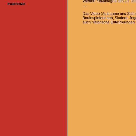
Wiener Parkanlagen des 20. Ja
....
Das Video (Aufnahme und Schnit
BoulespielerInnen, Skatern, Jo
auch historische Entwicklungen 