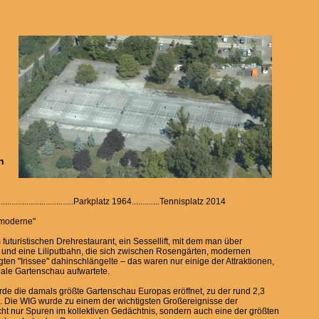
n
.............................................Parkplatz 1964.............Tennisplatz 2014
smoderne"
uturistischen Drehrestaurant, ein Sessellift, mit dem man über
nd eine Liliputbahn, die sich zwischen Rosengärten, modernen
ten "Irissee" dahinschlängelte – das waren nur einige der Attraktionen,
nale Gartenschau aufwartete.
urde die damals größte Gartenschau Europas eröffnet, zu der rund 2,3
 Die WIG wurde zu einem der wichtigsten Großereignisse der
icht nur Spuren im kollektiven Gedächtnis, sondern auch eine der größten