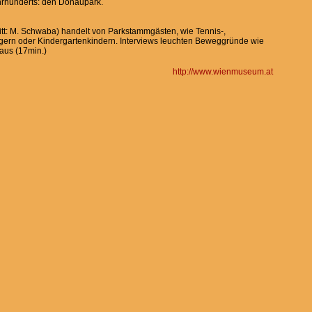
hrhunderts: den Donaupark.
t: M. Schwaba) handelt von Parkstammgästen, wie Tennis-,
ggern oder Kindergartenkindern. Interviews leuchten Beweggründe wie
aus (17min.)
http://www.wienmuseum.at