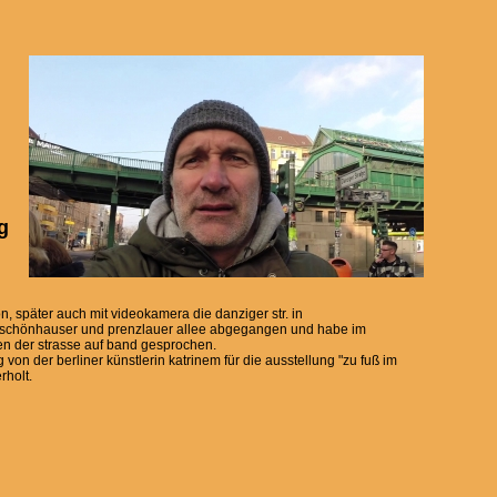
g
on, später auch mit videokamera die danziger str. in
n schönhauser und prenzlauer allee abgegangen und habe im
en der strasse auf band gesprochen.
von der berliner künstlerin katrinem für die ausstellung "zu fuß im
rholt.