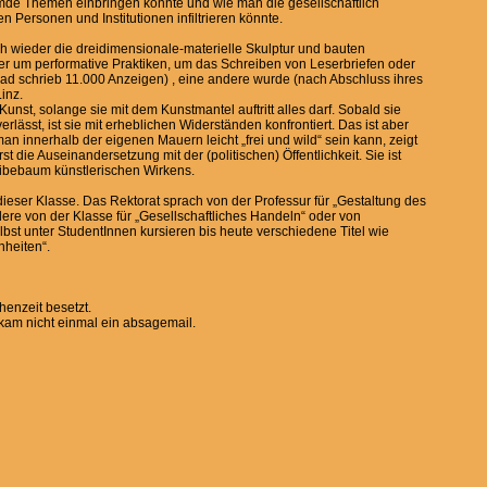
fremde Themen einbringen könnte und wie man die gesellschaftlich
 Personen und Institutionen infiltrieren könnte.
h wieder die dreidimensionale-materielle Skulptur und bauten
er um performative Praktiken, um das Schreiben von Leserbriefen oder
ad schrieb 11.000 Anzeigen) , eine andere wurde (nach Abschluss ihres
inz.
unst, solange sie mit dem Kunstmantel auftritt alles darf. Sobald sie
rlässt, ist sie mit erheblichen Widerständen konfrontiert. Das ist aber
n innerhalb der eigenen Mauern leicht „frei und wild“ sein kann, zeigt
rst die Auseinandersetzung mit der (politischen) Öffentlichkeit. Sie ist
ibebaum künstlerischen Wirkens.
dieser Klasse. Das Rektorat sprach von der Professur für „Gestaltung des
ere von der Klasse für „Gesellschaftliches Handeln“ oder von
elbst unter StudentInnen kursieren bis heute verschiedene Titel wie
nheiten“.
chenzeit besetzt.
 kam nicht einmal ein absagemail.