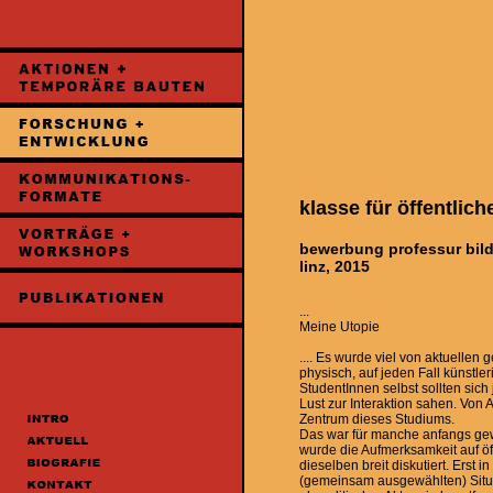
klasse für öffentlic
bewerbung professur bildh
linz, 2015
...
Meine Utopie
.... Es wurde viel von aktuellen
physisch, auf jeden Fall künstle
StudentInnen selbst sollten sic
Lust zur Interaktion sahen. Von
Zentrum dieses Studiums.
Das war für manche anfangs gew
wurde die Aufmerksamkeit auf öf
dieselben breit diskutiert. Erst 
(gemeinsam ausgewählten) Situa