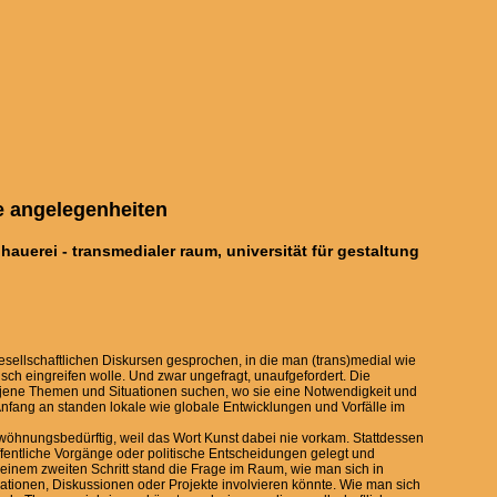
he angelegenheiten
auerei - transmedialer raum, universität für gestaltung
 gesellschaftlichen Diskursen gesprochen, in die man (trans)medial wie
risch eingreifen wolle. Und zwar ungefragt, unaufgefordert. Die
h jene Themen und Situationen suchen, wo sie eine Notwendigkeit und
 Anfang an standen lokale wie globale Entwicklungen und Vorfälle im
öhnungsbedürftig, weil das Wort Kunst dabei nie vorkam. Stattdessen
fentliche Vorgänge oder politische Entscheidungen gelegt und
in einem zweiten Schritt stand die Frage im Raum, wie man sich in
tionen, Diskussionen oder Projekte involvieren könnte. Wie man sich