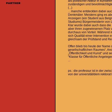
als politischer Akteur in kunst
zuständigen und bevollmächtigten
(...)
... manche entdeckten dabei auc
Denkmäler. Meistens ging es ab
Anzeigen (ein Student aus Belgr
Studiums) Bürgermeisterin von L
Klar wurde dabei auch dass die K
aber ihren zugewiesenen Platz ve
durchaus von Vorteil. Während ma
sich Qualität einer Intervention e
gleichsam der Prüfstand und Re
Offen blieb bis heute der Name 
gesellschaftlichen Raumes“, And
„Öffentlichkeit und Kunst“ und s
"Klasse für Öffentliche Angelege
...
ps.: die professur ist in der zwis
von der universität/dem rektorat