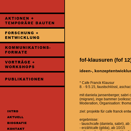
fof-klausuren (fof 12
ideen-, konzeptentwicklu
* Cafe Franck Klausur
8. - 9.5.15, faustschlössl, asch
mit daniela jansenberger, sabri o
(migrare), inge bammer (volkssch
Moderation, Organisation: thomas
ziel: projekte für cafe franck ent
ergebnisse:
- tauschcafe (daniela, sabri), ab
- erzählcafe (gilda), ab 10/15