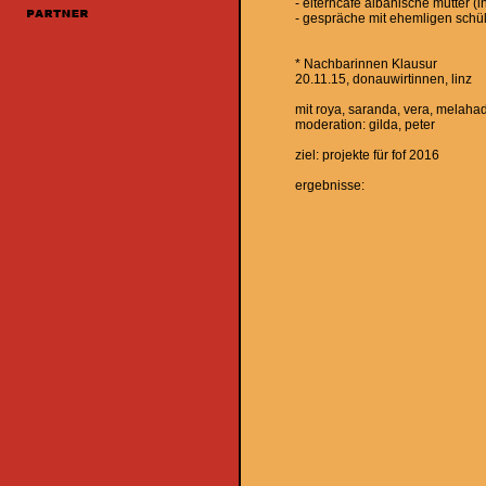
- elterncafe albanische mütter (
- gespräche mit ehemligen schül
* Nachbarinnen Klausur
20.11.15, donauwirtinnen, linz
mit roya, saranda, vera, melaha
moderation: gilda, peter
ziel: projekte für fof 2016
ergebnisse: