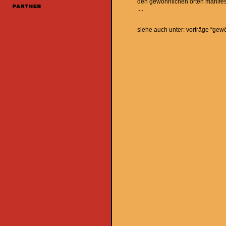
den gewöhnlichen orten manifes
....
siehe auch unter: vorträge “gewö