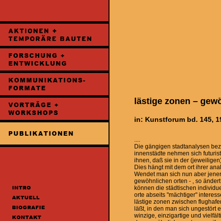
lästige zonen – gew
in: Kunstforum bd. 145, 1
....
Die gängigen stadtanalysen bezi
innenstädte nehmen sich futurist
ihnen, daß sie in der (jeweilige
Dies hängt mit dem ort ihrer a
Wendet man sich nun aber jener s
gewöhnlichen orten - , so ändert 
können die städtischen individue
orte abseits "mächtiger" interess
lästige zonen zwischen flughafen
läßt, in den man sich ungestört
winzige, einzigartige und vielfäl