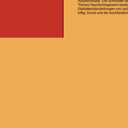
Auszeichnung "Die schönsten Bü
"Dieses Nachschlagewerk bestic
Statistikendarstellungen von auß
luftig, Druck und die buchbinderi