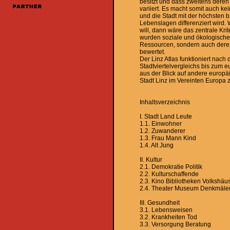
besitzt und dass zweitens deren
variiert. Es macht somit auch k
und die Stadt mit der höchsten 
Lebenslagen differenziert wird
will, dann wäre das zentrale Kri
wurden soziale und ökologische B
Ressourcen, sondern auch deren
bewertet.
Der Linz Atlas funktioniert nac
Stadtviertelvergleichs bis zum 
aus der Blick auf andere europä
Stadt Linz im Vereinten Europa z
Inhaltsverzeichnis
I. Stadt Land Leute
1.1. Einwohner
1.2. Zuwanderer
1.3. Frau Mann Kind
1.4. Alt Jung
II. Kultur
2.1. Demokratie Politik
2.2. Kulturschaffende
2.3. Kino Bibliotheken Volkshäu
2.4. Theater Museum Denkmäle
III. Gesundheit
3.1. Lebensweisen
3.2. Krankheiten Tod
3.3. Versorgung Beratung