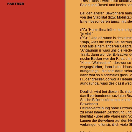
"Des is klass, weil es so unkulti
Beterl und Raserl und heckn san
Bei den älteren Bewohnern hän
von der Stabilität (bzw. Mobili
Einen besonderen Einschnitt stel
(PA):"Hams ihna früher heimeliger
"jo viel."
(PA): " Und ob wann is des nim
"Najo, wias die erstn Häuser we
Und aus einem anderen Gesprä
"Angaungn is wias uns die kirc
Trafik, dann wor der B.-Bäcker d
nochn Bäcker wor der F., da uhr
"Kleine Weinstubn" - des wor so 
wegagstorbm, dann is des Haus, d
aungaunga - die hots daun scho 
dann wor so a schmales gassl, o
H., der greißler, do wor a Heba
aungaunga, wias des gassl weg
Deutlich wird bei diesen Schilde
damit verbundenen sozialen Be
Solche Brüche können nur sehr s
Bewohner).
Heimatvertreibung ohne Ortswec
zu einer inneren Zerstörung und 
Identität - über alle Pläne und 
kamen die Bewohner auf den Flu
verbringen offensichtlich viele 