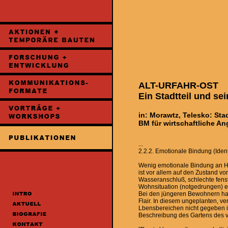
ALT-URFAHR-OST
Ein Stadtteil und s
in: Morawtz, Telesko: Sta
BM für wirtschaftliche A
...
2.2.2. Emotionale Bindung (Identi
Wenig emotionale Bindung an H
ist vor allem auf den Zustand 
Wasseranschluß, schlechte fenst
Wohnsituation (notgedrungen) em
Bei den jüngeren Bewohnern hat 
Flair. In diesem ungeplanten, ver
Lbensbereichen nicht gegeben ist
Beschreibung des Gartens des v