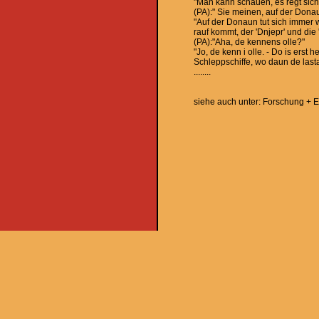
"Man kann schauen, es regt sic
(PA):" Sie meinen, auf der Donau
"Auf der Donaun tut sich immer 
rauf kommt, der 'Dnjepr' und die 
(PA):"Aha, de kennens olle?"
"Jo, de kenn i olle. - Do is ers
Schleppschiffe, wo daun de lastau
........
siehe auch unter: Forschung + E